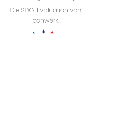
Die SDG-Evaluation von
conwerk.
Klicke auf die Flächen und erfahre die
Mehrwerte