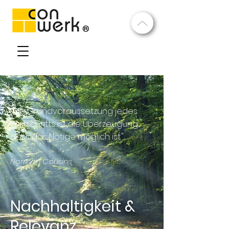
​®
„
Die Grundvoraussetzung jedes
Fortschritts ist die Überzeugung,
dass das Nötige möglich ist."
Norman Cousins
Nachhaltigkeit &
Relevanz